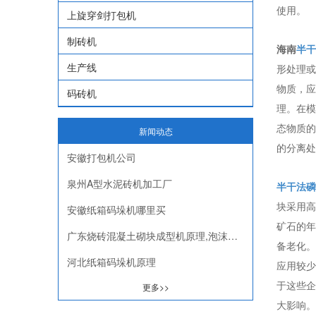
使用。
上旋穿剑打包机
制砖机
海南
半干
生产线
形处理或
物质，应
码砖机
理。在模
态物质的
新闻动态
的分离处
安徽打包机公司
泉州A型水泥砖机加工厂
半干法磷
块采用高
安徽纸箱码垛机哪里买
矿石的年
广东烧砖混凝土砌块成型机原理,泡沫混凝土砌块成型机价格
备老化。
河北纸箱码垛机原理
应用较少
于这些企
更多>>
大影响。