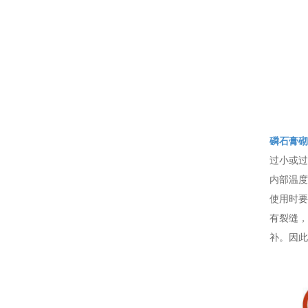
磷石膏砌
过小或过
内部温度
使用时要
有裂缝，
补。因此