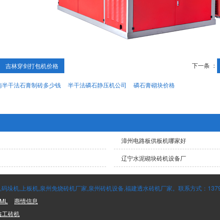
下一条 ：
吉林穿剑打包机价格
南半干法石膏制砖多少钱
半干法磷石静压机公司
磷石膏砌块价格
漳州电路板供板机哪家好
辽宁水泥砌块砖机设备厂
垛机,上板机,泉州免烧砖机厂家,泉州砖机设备,福建透水砖机厂家。联系方式：137995
ML
商情信息
鑫工砖机