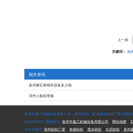
上一条 ：
关键词：
海
相关资讯
泉州磷石膏砌块设备多少钱
漳州上板机维修
泉州市鑫工机械设备有限公司—泉州砖机厂家,福建制砖机厂家,供板机,码
CopyRight © 版权所有:
泉州市鑫工机械设备有限公司
网站地图
X
本站关键字:
泉州砖机厂家
免烧砖机
透水砖机
水泥砖机
泉州