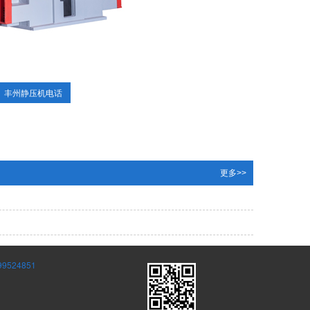
丰州静压机电话
更多>>
24851