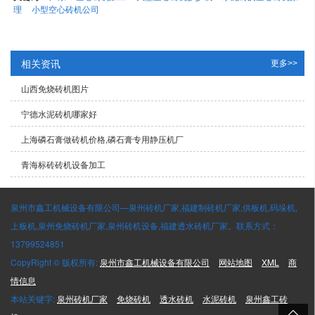
理
小型空心砖机公司
相关资讯
更多>>
山西免烧砖机图片
宁德水泥砖机哪家好
上海磷石膏做砖机价格,磷石膏专用静压机厂
青海标砖砖机设备加工
泉州市鑫工机械设备有限公司—泉州砖机厂家,福建制砖机厂家,供板机,码垛机,
上板机,泉州免烧砖机厂家,泉州砖机设备,福建透水砖机厂家。联系方式：
13799524851
CopyRight © 版权所有:
泉州市鑫工机械设备有限公司
网站地图
XML
商
情信息
本站关键字:
泉州砖机厂家
免烧砖机
透水砖机
水泥砖机
泉州鑫工砖