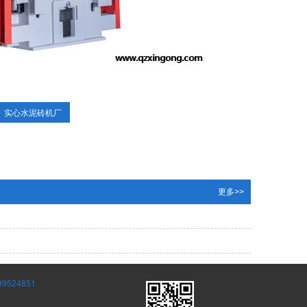
实心水泥砖机厂
更多>>
24851