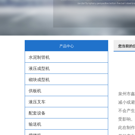
产品中心
您当前的
水泥制管机
液压成型机
砌块成型机
供板机
泉州市鑫
液压叉车
减小或避
不会产生
配套设备
受影响。
输送机
此在制作