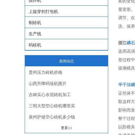
搅拌机
差的变化
显变形。
上旋穿剑打包机
调节。在
制砖机
洗、保养
生产线
浙江
磷石
码砖机
选用高强
形过程中
新闻动态
玻璃模具
贵州压力砖机价格
山西升降码垛机图片
半干法磷
证坯体不
吉林实心水泥砖机加工
取这样方
三明大型空心砖机哪里买
影响而发
泉州护坡空心砖机多少钱
整个过程
以防模具
更多>>