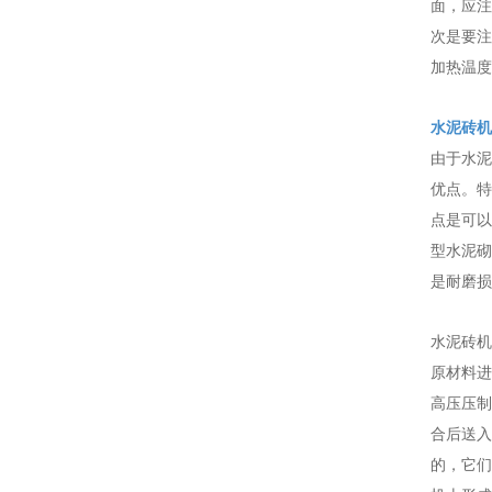
面，应注
次是要注
加热温度
水泥砖机
由于水泥
优点。特
点是可以
型水泥砌
是耐磨损
水泥砖机
原材料进
高压压制
合后送入
的，它们