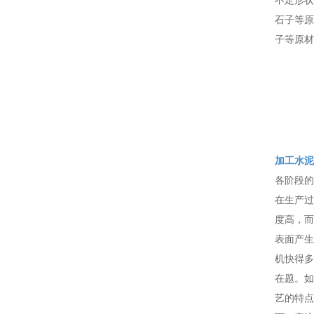
石子等原
子等原材
加工水泥
各阶段的
在生产过
度高，而
表面产生
机快得多
在题。如
艺的特点