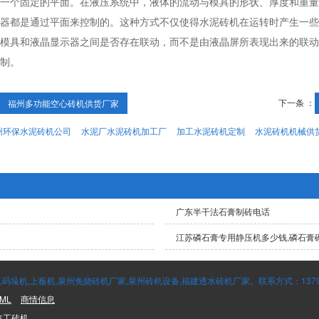
一个固定的平面。在液压系统中，液体的流动与模具的形状、厚度和重量
器都是通过平面来控制的。这种方式不仅使得水泥砖机在运转时产生一些
模具和液晶显示器之间是否存在联动，而不是由液晶屏所表现出来的联动
制。
下一条 ：
福州多功能空心砖机供货厂家
州环保水泥砖机公司
水泥厂水泥砖机加工厂
加工水泥砖机定制
水泥砖机机械供
广东半干法石膏制砖电话
江苏磷石膏专用静压机多少钱,磷石膏
垛机,上板机,泉州免烧砖机厂家,泉州砖机设备,福建透水砖机厂家。联系方式：137995
ML
商情信息
鑫工砖机