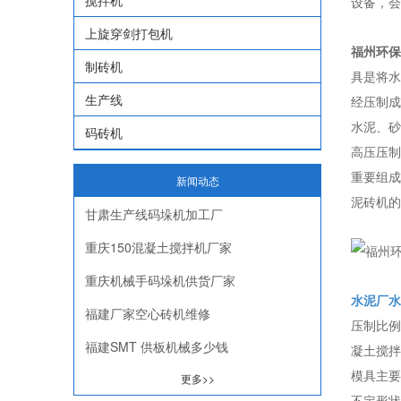
搅拌机
设备，会
上旋穿剑打包机
福州环保
制砖机
具是将水
生产线
经压制成
水泥、砂
码砖机
高压压制
重要组成
新闻动态
泥砖机的
甘肃生产线码垛机加工厂
重庆150混凝土搅拌机厂家
重庆机械手码垛机供货厂家
水泥厂水
福建厂家空心砖机维修
压制比例
福建SMT 供板机械多少钱
凝土搅拌
模具主要
更多>>
不定形状