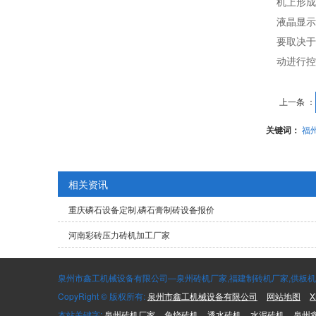
机上形成
液晶显示
要取决于
动进行控
上一条 ：
关键词：
福
相关资讯
重庆磷石设备定制,磷石膏制砖设备报价
河南彩砖压力砖机加工厂家
泉州市鑫工机械设备有限公司—泉州砖机厂家,福建制砖机厂家,供板机,码
CopyRight © 版权所有:
泉州市鑫工机械设备有限公司
网站地图
X
本站关键字:
泉州砖机厂家
免烧砖机
透水砖机
水泥砖机
泉州