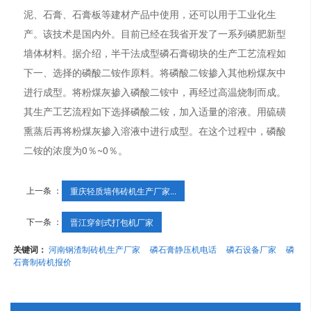
泥、石膏、石膏板等建材产品中使用，还可以用于工业化生
产。该技术是国内外。目前已经在我省开发了一系列磷肥新型
墙体材料。据介绍，半干法成型磷石膏砌块的生产工艺流程如
下一、选择的磷酸二铵作原料。将磷酸二铵掺入其他粉煤灰中
进行成型。将粉煤灰掺入磷酸二铵中，再经过高温烧制而成。
其生产工艺流程如下选择磷酸二铵，加入适量的溶液。用硫磺
熏蒸后再将粉煤灰掺入溶液中进行成型。在这个过程中，磷酸
二铵的浓度为0％~0％。
上一条 ：
重庆轻质墙伟砖机生产厂家...
下一条 ：
晋江穿剑式打包机厂家
关键词：
河南钢渣制砖机生产厂家
磷石膏静压机电话
磷石设备厂家
磷
石膏制砖机报价