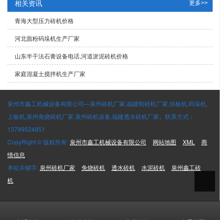
相关资讯
更多>>
青海大型压力砖机价格
河北面粉码垛机生产厂家
山东半干法石膏设备电话,河道淤泥砖机价格
家庭混凝土搅拌机生产厂家
泉州市鑫工机械设备有限公司—泉州砖机厂家,福建制砖机厂家,供板机,码垛机,
上板机,泉州免烧砖机厂家,泉州砖机设备,福建透水砖机厂家。联系方式：
13799524851
CopyRight © 版权所有:
泉州市鑫工机械设备有限公司
网站地图
XML
商
情信息
本站关键字:
泉州砖机厂家
免烧砖机
透水砖机
水泥砖机
泉州鑫工砖
机