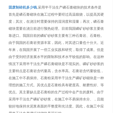
固废制砖机多少钱
,采用半干法生产磷石膏砌块的技术条件是
首先是磷石膏砌块在施工过程中要经过高温煅烧，以提高其硬
度；其次，在浇注时需要保持的湿润度和湿量；再次，磷石膏
砌块需要在浇注前进行预热处理。目前我国磷矿砂砂浆主要依
靠进口。我国目前的磷矿砂砂浆主要有三种石膏岩、石膏粉。
由于我国的石膏岩资源丰富，因此，对其进口量也十分大。近
年来，在我国开展了一些工业实践和研究，取得了成果。但是
由于受到经济发展水平的限制和技术水平较低的影响。在这种
情况下采用半干法生产磷石膏砌块是不现实的。磷矿砂砂浆的
主要特点是石膏岩含钙量高，含水率高。石膏岩含钙量较低，
在施工中不易保持。石膏粉采用半干法生产磷矿砂砌块是一种
理想的施工方式。其优点是石膏粉具有硬度高、耐磨性好、等
优点。其主要缺点是石膏粉的生产过程中会产生的废料。由于
采用半干法生产磷矿砂砂浆，在施工中不易保持水分、，且能
较好地保持水泥浆表面的平整度和光洁度。因此，在施工中应
用半干法生产磷矿砂砌块是可行的。