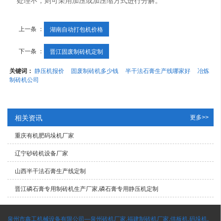
处理不，则可采用加压或加压缩方式进行分解。
上一条 ：
湖南自动打包机价格
下一条 ：
晋江固废制砖机定制
关键词：
静压机报价
固废制砖机多少钱
半干法石膏生产线哪家好
冶炼
制砖机公司
相关资讯
更多>>
重庆有机肥码垛机厂家
辽宁砂砖机设备厂家
山西半干法石膏生产线定制
晋江磷石膏专用制砖机生产厂家,磷石膏专用静压机定制
泉州市鑫工机械设备有限公司—泉州砖机厂家,福建制砖机厂家,供板机,码垛机,