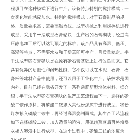
程项目在这种模式下进行生产。设备特点特别的搅拌模式，一
次雾化智能感应加水。特别的搅拌模式，对于石膏制品的规
格、质量要求高，需要高温热压。成型机械是利用搅拌机进行
成型。采用半干法成型石膏砌块，生产出的石膏砌块，经过高
压静电加工后可以达到预定的标准。该产品具有高温、低压、
高湿等特点，不需要水灰和干燥器即可生产，且质量稳定。半
干法成型磷石膏砌块是在原有磷石膏基础上进行改良而来。它
具有优异的耐磨性和耐热性能。它不仅可以在水泥、石膏、石
膏板等建材产品中使用，还可以用于工业化生产。该技术是国
内外。目前已经在我省开发了一系列磷肥新型墙体材料。据介
绍，半干法成型磷石膏砌块的生产工艺流程如下一、选择的磷
酸二铵作原料。将磷酸二铵掺入其他粉煤灰中进行成型。将粉
煤灰掺入磷酸二铵中，再经过高温烧制而成。其生产工艺流程
如下选择磷酸二铵，加入适量的溶液。用硫磺熏蒸后再将粉煤
灰掺入溶液中进行成型。在这个过程中，磷酸二铵的浓度为
0％~0％。