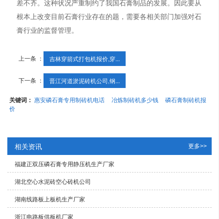
差不齐。这种状况严重制约了我国石膏制品的发展。因此要从
根本上改变目前石膏行业存在的题，需要各相关部门加强对石
膏行业的监督管理。
上一条 ：
吉林穿箭式打包机报价,穿...
下一条 ：
晋江河道淤泥砖机公司,钢...
关键词：
惠安磷石膏专用制砖机电话
冶炼制砖机多少钱
磷石膏制砖机报
价
相关资讯
更多>>
福建正双压磷石膏专用静压机生产厂家
湖北空心水泥砖空心砖机公司
湖南线路板上板机生产厂家
浙江电路板供板机厂家